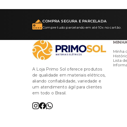
COMPRA SEGURA E PARCELADA
Compre tudo parcelando em até 10x no cartão.
MINH
Minha 
Históri
Lista d
Informa
A Loja Primo Sol oferece produtos
de qualidade em materiais elétricos,
aliando confiabilidade, variedade e
um atendimento ágil para clientes
em todo o Brasil.