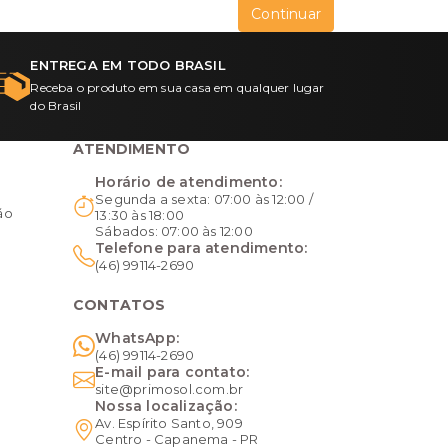
Continuar
ENTREGA EM TODO BRASIL
Receba o produto em sua casa em qualquer lugar
do Brasil
ATENDIMENTO
Horário de atendimento:
o
Segunda a sexta: 07:00 às 12:00 /
ão
13:30 às 18:00
Sábados: 07:00 às 12:00
Telefone para atendimento:
(46) 99114-2690
CONTATOS
WhatsApp:
(46) 99114-2690
E-mail para contato:
site@primosol.com.br
Nossa localização:
Av. Espírito Santo, 909
Centro - Capanema - PR