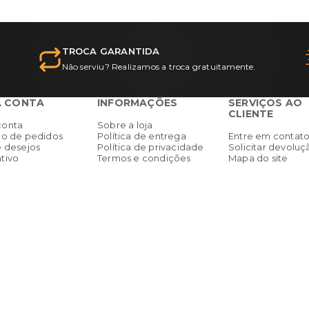
TROCA GARANTIDA
Não serviu? Realizamos a troca gratuitamente.
A CONTA
INFORMAÇÕES
SERVIÇOS AO
CLIENTE
conta
Sobre a loja
co de pedidos
Política de entrega
Entre em contat
e desejos
Política de privacidade
Solicitar devoluç
tivo
Termos e condições
Mapa do site